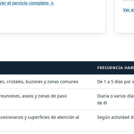
Ver el servicio completo
Ver e
FRECUENCIA HAB
res, cristales, buzones y zonas comunes
De 1 a 5 días por
 reuniones, aseos y zonas de paso
Diaria o varios dí
de él
ncesionarios y superficies de atención al
Según actividad de