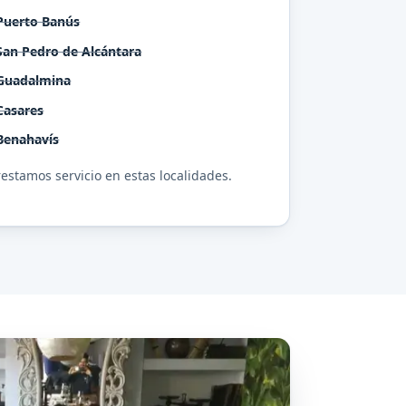
Puerto Banús
San Pedro de Alcántara
Guadalmina
Casares
Benahavís
estamos servicio en estas localidades.