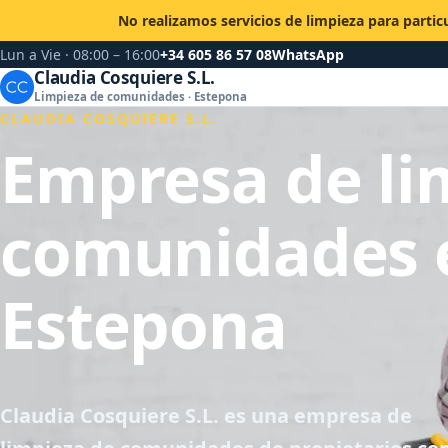
No realizamos servicios de limpieza para partic
Lun a Vie · 08:00 – 16:00
+34 605 86 57 08
WhatsApp
Claudia Cosquiere S.L.
Limpieza de comunidades · Estepona
CLAUDIA COSQUIERE S.L.
Empresa de li
comunidades 
Estepona
Claudia Cosquiere S.L. es una empresa de