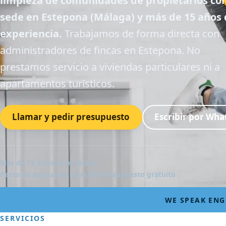
limpieza de comunidades de propietarios co
sede en Estepona (Málaga) y más de 15 años
experiencia.
Trabajamos de forma directa con
administradores de fincas en Estepona. No
prestamos servicio a viviendas particulares ni a
apartamentos turísticos.
Llamar y pedir presupuesto
Escribir por Wh
Más de 15 años en el sector
Personal asegurado y en alta
Presupuesto gratuito
WE SPEAK ENG
SERVICIOS