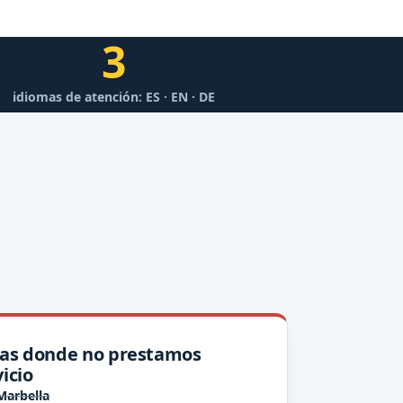
3
idiomas de atención: ES · EN · DE
as donde no prestamos
icio
Marbella