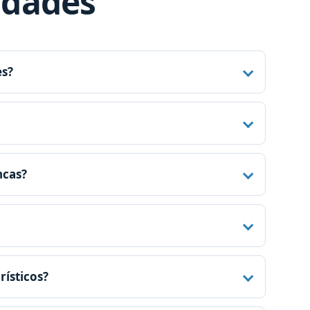
idades
es?
ncas?
rísticos?